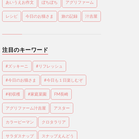
あいうえお作文
ぼちぼち
アグリファーム
レシピ
今日のお猫さま
旅の記録
汁吉屋
注目のキーワード
#ズッキーニ
#リフレッシュ
#今日のお猫さま
#今日も１日楽しむぞ
#初収穫
#家庭菜園
FM長崎
アグリファーム汁吉屋
アスター
カラーピーマン
クロタラリア
サラダスナップ
スナップえんどう