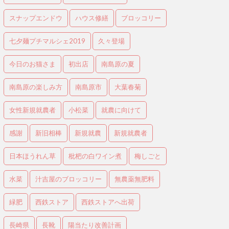
スナップエンドウ
ハウス修繕
ブロッコリー
七夕麺プチマルシェ2019
久々登場
今日のお猫さま
初出店
南島原の夏
南島原の楽しみ方
南島原市
大葉春菊
女性新規就農者
小松菜
就農に向けて
感謝
新旧相棒
新規就農
新規就農者
日本ほうれん草
枇杷の白ワイン煮
梅しごと
水菜
汁吉屋のブロッコリー
無農薬無肥料
緑肥
西鉄ストア
西鉄ストアへ出荷
長崎県
長靴
陽当たり改善計画