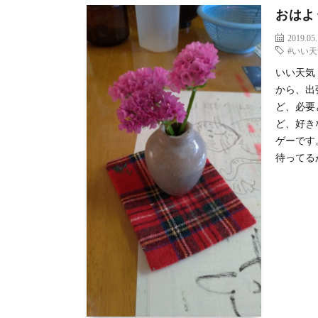
おはよ
2019.05
#いい
いい天気
から、出
ど、必要
ど、好き
ゲーです
待ってるか