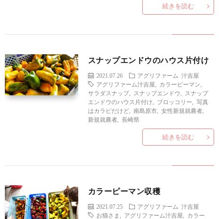
続きを読む
スナップエンドウのハウス片付け
2021.07.26
アグリファーム
汁吉屋
アグリファーム汁吉屋
,
カラーピーマン
,
サラダスナップ
,
スナップエンドウ
,
スナップ
エンドウのハウス片付け
,
ブロッコリー
,
写真
はカラピだけど
,
南島原市
,
女性新規就農者
,
新規就農者
,
長崎県
続きを読む
カラーピーマン収穫
2021.07.25
アグリファーム
汁吉屋
お猫さま
,
アグリファーム汁吉屋
,
カラー