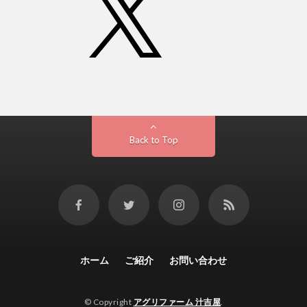
Back to Top
ホーム
ご紹介
お問い合わせ
© Copyright
アグリファーム 汁吉屋
.