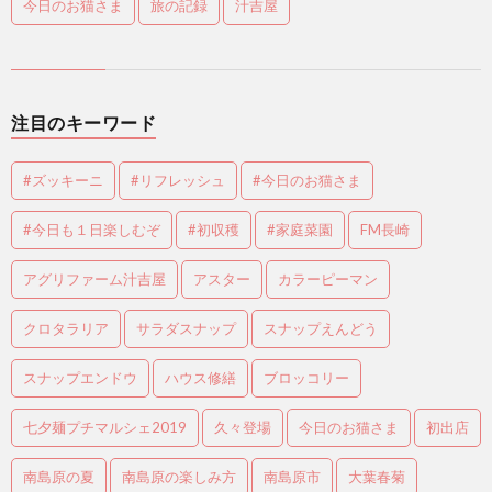
今日のお猫さま
旅の記録
汁吉屋
注目のキーワード
#ズッキーニ
#リフレッシュ
#今日のお猫さま
#今日も１日楽しむぞ
#初収穫
#家庭菜園
FM長崎
アグリファーム汁吉屋
アスター
カラーピーマン
クロタラリア
サラダスナップ
スナップえんどう
スナップエンドウ
ハウス修繕
ブロッコリー
七夕麺プチマルシェ2019
久々登場
今日のお猫さま
初出店
南島原の夏
南島原の楽しみ方
南島原市
大葉春菊