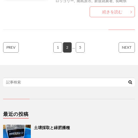
ロッコリー
,
南島原市
,
新規就農者
,
長崎県
続きを読む
PREV
1
2
…
5
NEXT
最近の投稿
土壌採取と緑肥播種