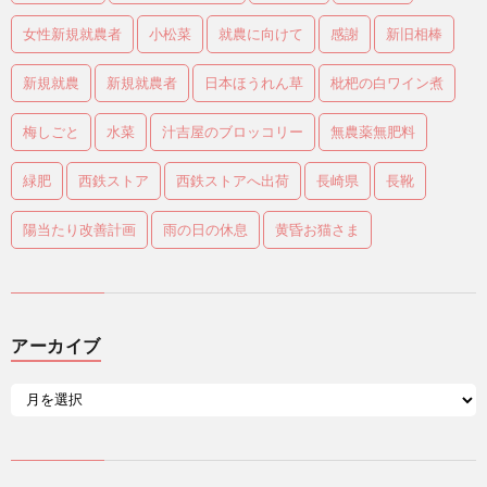
女性新規就農者
小松菜
就農に向けて
感謝
新旧相棒
新規就農
新規就農者
日本ほうれん草
枇杷の白ワイン煮
梅しごと
水菜
汁吉屋のブロッコリー
無農薬無肥料
緑肥
西鉄ストア
西鉄ストアへ出荷
長崎県
長靴
陽当たり改善計画
雨の日の休息
黄昏お猫さま
アーカイブ