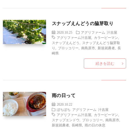
スナップえんどうの脇芽取り
2020.10.25
アグリファーム
汁吉屋
アグリファーム汁吉屋
,
カラーピーマン
,
スナップえんどう
,
スナップえんどう脇芽取
り
,
ブロッコリー
,
南島原市
,
新規就農者
,
長
崎県
続きを読む
雨の日って
2020.10.22
ぼちぼち
アグリファーム
汁吉屋
アグリファーム汁吉屋
,
カラーピーマン
,
スナップエンドウ
,
ブロッコリー
,
南島原市
,
新規就農者
,
長崎県
,
雨の日の休息