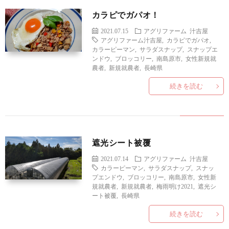
カラピでガパオ！
2021.07.15
アグリファーム
汁吉屋
アグリファーム汁吉屋
,
カラピでガパオ
,
カラーピーマン
,
サラダスナップ
,
スナップエ
ンドウ
,
ブロッコリー
,
南島原市
,
女性新規就
農者
,
新規就農者
,
長崎県
続きを読む
遮光シート被覆
2021.07.14
アグリファーム
汁吉屋
カラーピーマン
,
サラダスナップ
,
スナッ
プエンドウ
,
ブロッコリー
,
南島原市
,
女性新
規就農者
,
新規就農者
,
梅雨明け2021
,
遮光シ
ート被覆
,
長崎県
続きを読む