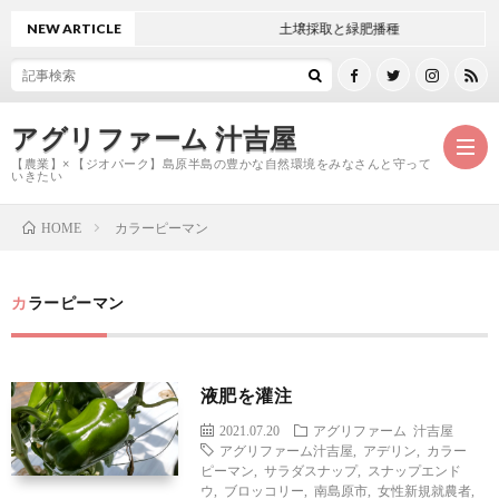
NEW ARTICLE
土壌採取と緑肥播種
アグリファーム 汁吉屋
【農業】× 【ジオパーク】島原半島の豊かな自然環境をみなさんと守って
いきたい
カラーピーマン
HOME
ホ
カラーピーマン
ー
ご
ム
紹
お
液肥を灌注
2021.07.20
アグリファーム
汁吉屋
介
問
アグリファーム汁吉屋
,
アデリン
,
カラー
ピーマン
,
サラダスナップ
,
スナップエンド
ウ
,
ブロッコリー
,
南島原市
,
女性新規就農者
,