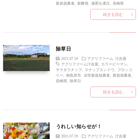
い
新規就農者
,
新酵母
,
液肥を灌注
,
長崎県
続きを読む
合
わ
除草日
せ
2021.07.19
アグリファーム
汁吉屋
アグリファーム汁吉屋
,
カラーピーマン
,
サラダスナップ
,
スナップエンドウ
,
ブロッコ
リー
,
南島原市
,
女性新規就農者
,
新規就農者
,
長崎県
,
除草日
続きを読む
うれしい知らせが！
2021.07.19
アグリファーム
汁吉屋