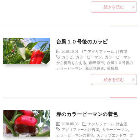
続きを読む
台風１０号後のカラピ
2020.10.01
アグリファーム
汁吉屋
カラピ
,
カラーピーマン
,
カラーピーマン
から勇気もらえる
,
南島原市
,
台風１０号後の
カラーピーマン
,
新規就農者
,
長崎県
続きを読む
赤のカラーピーマンの着色
2020.08.08
アグリファーム
汁吉屋
アグリファーム汁吉屋
,
カラーピーマン
,
カラーピーマンの着色
,
スナップエンドウ
,
ブ