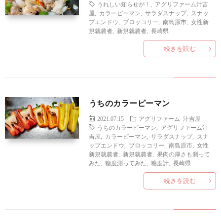
うれしい知らせが！
,
アグリファーム汁吉
屋
,
カラーピーマン
,
サラダスナップ
,
スナッ
プエンドウ
,
ブロッコリー
,
南島原市
,
女性新
規就農者
,
新規就農者
,
長崎県
続きを読む
うちのカラーピーマン
2021.07.15
アグリファーム
汁吉屋
うちのカラーピーマン
,
アグリファーム汁
吉屋
,
カラーピーマン
,
サラダスナップ
,
スナ
ップエンドウ
,
ブロッコリー
,
南島原市
,
女性
新規就農者
,
新規就農者
,
果肉の厚さも測って
みた
,
糖度測ってみた
,
糖度計
,
長崎県
続きを読む