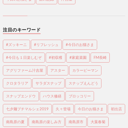
注目のキーワード
#ズッキーニ
#リフレッシュ
#今日のお猫さま
#今日も１日楽しむぞ
#初収穫
#家庭菜園
FM長崎
アグリファーム汁吉屋
アスター
カラーピーマン
クロタラリア
サラダスナップ
スナップえんどう
スナップエンドウ
ハウス修繕
ブロッコリー
七夕麺プチマルシェ2019
久々登場
今日のお猫さま
初出店
南島原の夏
南島原の楽しみ方
南島原市
大葉春菊