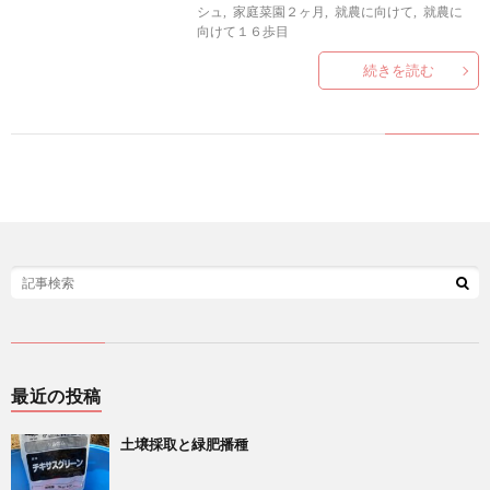
い
シュ
,
家庭菜園２ヶ月
,
就農に向けて
,
就農に
向けて１６歩目
続きを読む
合
わ
せ
最近の投稿
土壌採取と緑肥播種