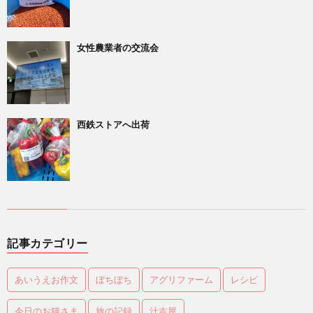
女性農業者の交流会
西鉄ストアへ出荷
記事カテゴリー
あいうえお作文
ぼちぼち
アグリファーム
レシピ
今日のお猫さま
旅の記録
汁吉屋