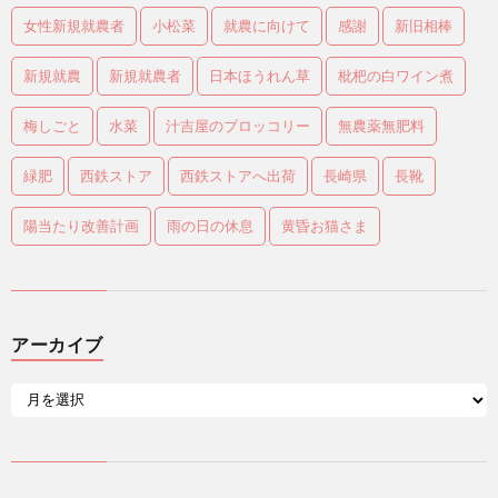
女性新規就農者
小松菜
就農に向けて
感謝
新旧相棒
新規就農
新規就農者
日本ほうれん草
枇杷の白ワイン煮
梅しごと
水菜
汁吉屋のブロッコリー
無農薬無肥料
緑肥
西鉄ストア
西鉄ストアへ出荷
長崎県
長靴
陽当たり改善計画
雨の日の休息
黄昏お猫さま
アーカイブ