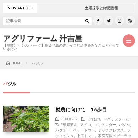
NEW ARTICLE
土壌採取と緑肥播種
アグリファーム 汁吉屋
【農業】× 【ジオパーク】島原半島の豊かな自然環境をみなさんと守って
いきたい
バジル
HOME
ホ
バジル
ー
ご
ム
紹
お
就農に向けて 16歩目
2018.06.02
ぼちぼち
アグリファーム
介
問
#家庭菜園
,
アイコ
,
コリアンダー
,
バジル
,
パクチー
,
ベリートマト
,
ミックスレタス
,
ラ
ディッシュ
,
中玉トマト
,
家庭菜園ベビーラッ