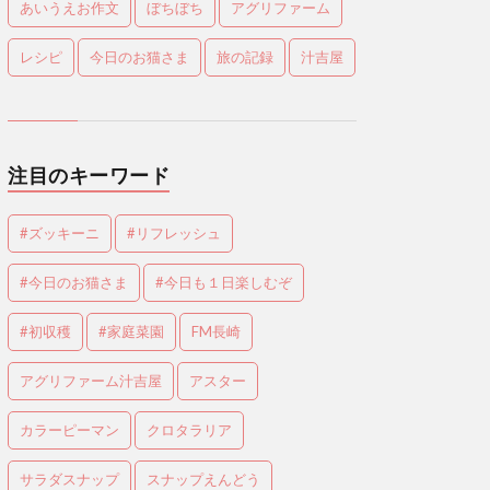
あいうえお作文
ぼちぼち
アグリファーム
レシピ
今日のお猫さま
旅の記録
汁吉屋
注目のキーワード
#ズッキーニ
#リフレッシュ
#今日のお猫さま
#今日も１日楽しむぞ
#初収穫
#家庭菜園
FM長崎
アグリファーム汁吉屋
アスター
カラーピーマン
クロタラリア
サラダスナップ
スナップえんどう