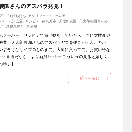
農園さんのアスパラ発見！
.29
ぼちぼち
アグリファーム
汁吉屋
ファーム汁吉屋
,
サンピア
,
南島原市
,
天太郎農園
,
天太郎農園さんの
ガス
,
新規就農者
,
長崎県
元スーパー、サンピアで買い物をしていたら、同じ女性新規
先輩、天太郎農園さんのアスパラガスを発見✨✨ 太いのか
やすそうなサイズのものまで、大量に入ってて、お買い得な
✨✨ 直送だから、より新鮮✨✨✨✨ こういうの見ると嬉しく
Ƕ […]
続きを読む