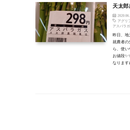
天太郎
2020.06
アグリ
アスパラ
昨日、地
就農者の
ら、使い
お値段✨
なりますね