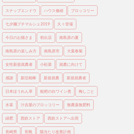
スナップエンドウ
ハウス修繕
ブロッコリー
七夕麺プチマルシェ2019
久々登場
今日のお猫さま
初出店
南島原の夏
南島原の楽しみ方
南島原市
大葉春菊
女性新規就農者
小松菜
就農に向けて
感謝
新旧相棒
新規就農
新規就農者
日本ほうれん草
枇杷の白ワイン煮
梅しごと
水菜
汁吉屋のブロッコリー
無農薬無肥料
緑肥
西鉄ストア
西鉄ストアへ出荷
長崎県
長靴
陽当たり改善計画