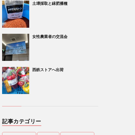
土壌採取と緑肥播種
女性農業者の交流会
西鉄ストアへ出荷
記事カテゴリー