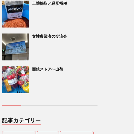
土壌採取と緑肥播種
女性農業者の交流会
西鉄ストアへ出荷
記事カテゴリー