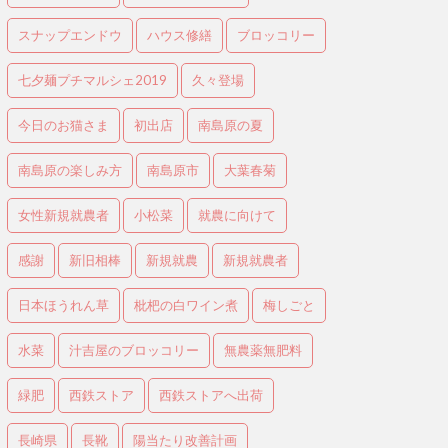
スナップエンドウ
ハウス修繕
ブロッコリー
七夕麺プチマルシェ2019
久々登場
今日のお猫さま
初出店
南島原の夏
南島原の楽しみ方
南島原市
大葉春菊
女性新規就農者
小松菜
就農に向けて
感謝
新旧相棒
新規就農
新規就農者
日本ほうれん草
枇杷の白ワイン煮
梅しごと
水菜
汁吉屋のブロッコリー
無農薬無肥料
緑肥
西鉄ストア
西鉄ストアへ出荷
長崎県
長靴
陽当たり改善計画