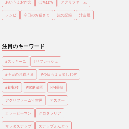
あいうえお作文
ぼちぼち
アグリファーム
レシピ
今日のお猫さま
旅の記録
汁吉屋
注目のキーワード
#ズッキーニ
#リフレッシュ
#今日のお猫さま
#今日も１日楽しむぞ
#初収穫
#家庭菜園
FM長崎
アグリファーム汁吉屋
アスター
カラーピーマン
クロタラリア
サラダスナップ
スナップえんどう