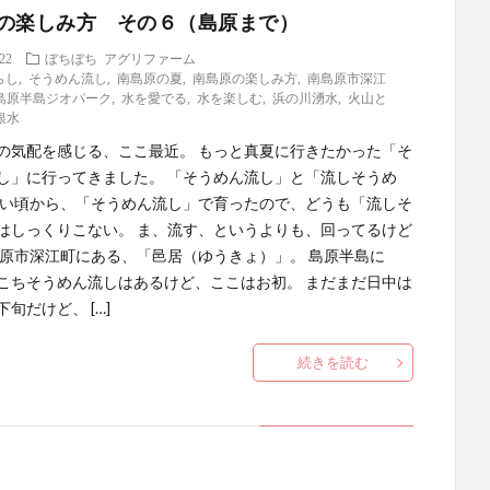
の楽しみ方 その６（島原まで）
.22
ぼちぼち
アグリファーム
らし
,
そうめん流し
,
南島原の夏
,
南島原の楽しみ方
,
南島原市深江
島原半島ジオパーク
,
水を愛でる
,
水を楽しむ
,
浜の川湧水
,
火山と
銀水
の気配を感じる、ここ最近。 もっと真夏に行きたかった「そ
し」に行ってきました。 「そうめん流し」と「流しそうめ
さい頃から、「そうめん流し」で育ったので、どうも「流しそ
はしっくりこない。 ま、流す、というよりも、回ってるけど
島原市深江町にある、「邑居（ゆうきょ）」。 島原半島に
こちそうめん流しはあるけど、ここはお初。 まだまだ日中は
旬だけど、 […]
続きを読む