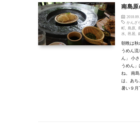
南島原
2018.09
かんざ
町
,
島原
,
水
,
邑居
,
朝晩は秋
うめん流
ん」 小
うめん」
ね。 南
は、あち
暑い９月下