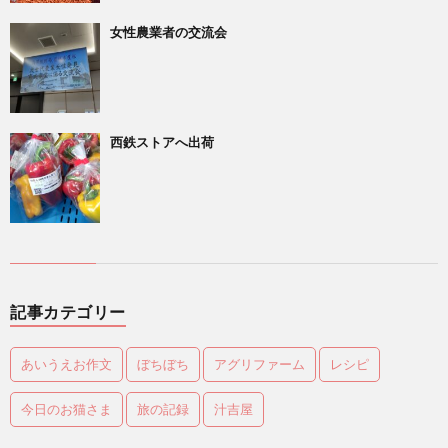
女性農業者の交流会
西鉄ストアへ出荷
記事カテゴリー
あいうえお作文
ぼちぼち
アグリファーム
レシピ
今日のお猫さま
旅の記録
汁吉屋