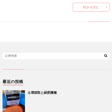
い
続きを読む
合
わ
せ
最近の投稿
土壌採取と緑肥播種