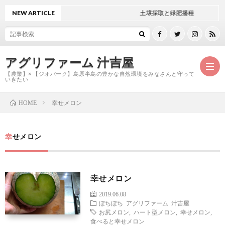
NEW ARTICLE
土壌採取と緑肥播種
アグリファーム 汁吉屋
【農業】× 【ジオパーク】島原半島の豊かな自然環境をみなさんと守って
いきたい
幸せメロン
HOME
ホ
幸せメロン
ー
ご
ム
紹
お
幸せメロン
2019.06.08
介
問
ぼちぼち
アグリファーム
汁吉屋
お尻メロン
,
ハート型メロン
,
幸せメロン
,
食べると幸せメロン