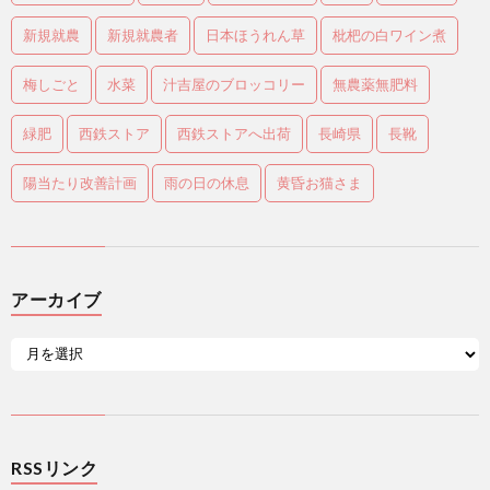
新規就農
新規就農者
日本ほうれん草
枇杷の白ワイン煮
梅しごと
水菜
汁吉屋のブロッコリー
無農薬無肥料
緑肥
西鉄ストア
西鉄ストアへ出荷
長崎県
長靴
陽当たり改善計画
雨の日の休息
黄昏お猫さま
アーカイブ
RSSリンク