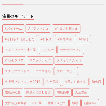
注目のキーワード
#ズッキーニ
#リフレッシュ
#今日のお猫さま
#今日も１日楽しむぞ
#初収穫
#家庭菜園
FM長崎
アグリファーム汁吉屋
アスター
カラーピーマン
クロタラリア
サラダスナップ
スナップえんどう
スナップエンドウ
ハウス修繕
ブロッコリー
七夕麺プチマルシェ2019
久々登場
今日のお猫さま
初出店
南島原の夏
南島原の楽しみ方
南島原市
大葉春菊
女性新規就農者
小松菜
就農に向けて
感謝
新旧相棒