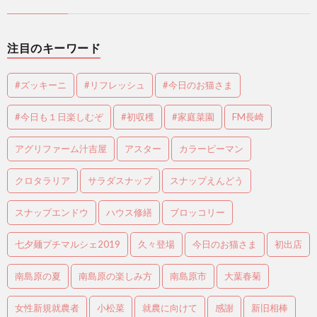
注目のキーワード
#ズッキーニ
#リフレッシュ
#今日のお猫さま
#今日も１日楽しむぞ
#初収穫
#家庭菜園
FM長崎
アグリファーム汁吉屋
アスター
カラーピーマン
クロタラリア
サラダスナップ
スナップえんどう
スナップエンドウ
ハウス修繕
ブロッコリー
七夕麺プチマルシェ2019
久々登場
今日のお猫さま
初出店
南島原の夏
南島原の楽しみ方
南島原市
大葉春菊
女性新規就農者
小松菜
就農に向けて
感謝
新旧相棒