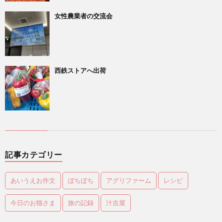
女性農業者の交流会
西鉄ストアへ出荷
記事カテゴリー
あいうえお作文
ぼちぼち
アグリファーム
レシピ
今日のお猫さま
旅の記録
汁吉屋