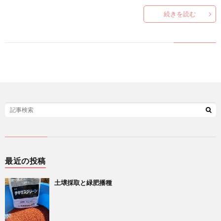
い
続きを読む
合
わ
せ
最近の投稿
土壌採取と緑肥播種