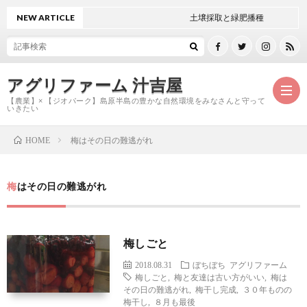
NEW ARTICLE
土壌採取と緑肥播種
アグリファーム 汁吉屋
【農業】× 【ジオパーク】島原半島の豊かな自然環境をみなさんと守って
いきたい
梅はその日の難逃がれ
HOME
ホ
梅はその日の難逃がれ
ー
ご
ム
紹
お
梅しごと
2018.08.31
ぼちぼち
アグリファーム
介
問
梅しごと
,
梅と友達は古い方がいい
,
梅は
その日の難逃がれ
,
梅干し完成
,
３０年ものの
梅干し
,
８月も最後