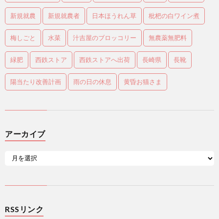
新規就農
新規就農者
日本ほうれん草
枇杷の白ワイン煮
梅しごと
水菜
汁吉屋のブロッコリー
無農薬無肥料
緑肥
西鉄ストア
西鉄ストアへ出荷
長崎県
長靴
陽当たり改善計画
雨の日の休息
黄昏お猫さま
アーカイブ
RSSリンク