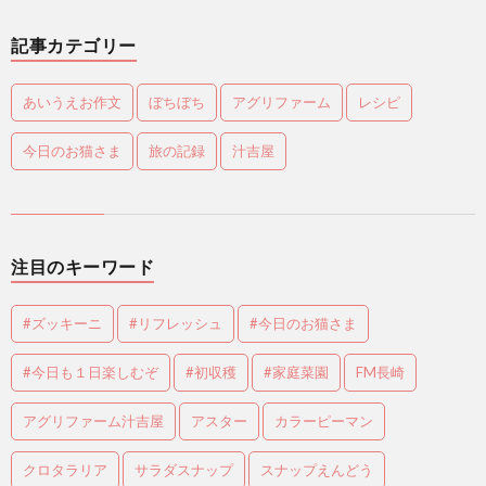
記事カテゴリー
あいうえお作文
ぼちぼち
アグリファーム
レシピ
今日のお猫さま
旅の記録
汁吉屋
注目のキーワード
#ズッキーニ
#リフレッシュ
#今日のお猫さま
#今日も１日楽しむぞ
#初収穫
#家庭菜園
FM長崎
アグリファーム汁吉屋
アスター
カラーピーマン
クロタラリア
サラダスナップ
スナップえんどう