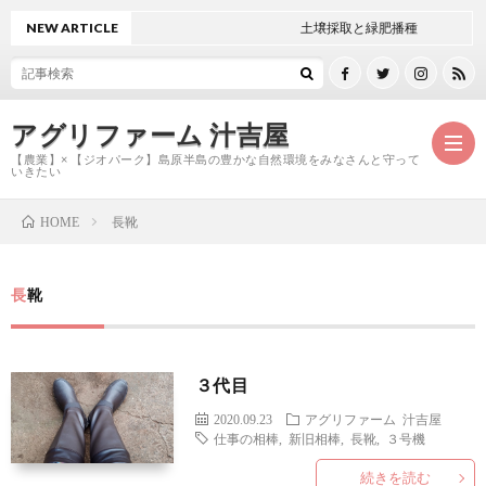
NEW ARTICLE
土壌採取と緑肥播種
アグリファーム 汁吉屋
【農業】× 【ジオパーク】島原半島の豊かな自然環境をみなさんと守って
いきたい
長靴
HOME
ホ
長靴
ー
ご
ム
紹
お
３代目
2020.09.23
アグリファーム
汁吉屋
介
問
仕事の相棒
,
新旧相棒
,
長靴
,
３号機
続きを読む