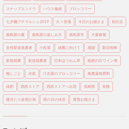
スナップエンドウ
ハウス修繕
ブロッコリー
七夕麺プチマルシェ2019
久々登場
今日のお猫さま
初出店
南島原の夏
南島原の楽しみ方
南島原市
大葉春菊
女性新規就農者
小松菜
就農に向けて
感謝
新旧相棒
新規就農
新規就農者
日本ほうれん草
枇杷の白ワイン煮
梅しごと
水菜
汁吉屋のブロッコリー
無農薬無肥料
緑肥
西鉄ストア
西鉄ストアへ出荷
長崎県
長靴
陽当たり改善計画
雨の日の休息
黄昏お猫さま