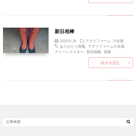
い
合
新旧相棒
わ
2020.01.20
アグリファーム
汁吉屋
ありがとう長靴
,
アグリファーム汁吉屋
,
グリーンマスター
,
新旧相棒
,
長靴
せ
続きを読む