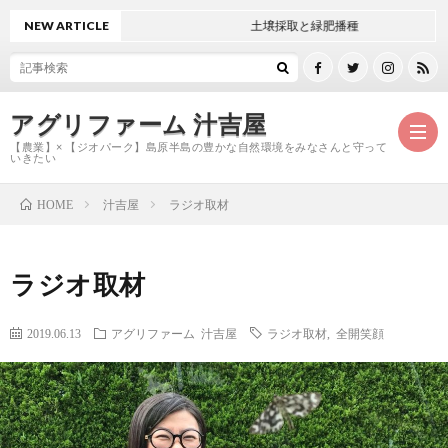
NEW ARTICLE
土壌採取と緑肥播種
アグリファーム 汁吉屋
【農業】× 【ジオパーク】島原半島の豊かな自然環境をみなさんと守って
いきたい
汁吉屋
ラジオ取材
HOME
ホ
ラジオ取材
ー
ご
2019.06.13
アグリファーム
汁吉屋
ラジオ取材
,
全開笑顔
ム
紹
お
介
問