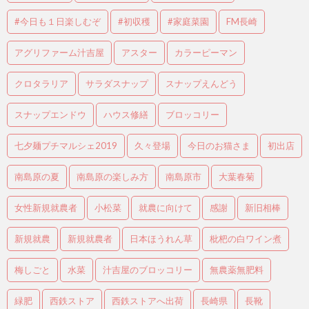
#今日も１日楽しむぞ
#初収穫
#家庭菜園
FM長崎
アグリファーム汁吉屋
アスター
カラーピーマン
クロタラリア
サラダスナップ
スナップえんどう
スナップエンドウ
ハウス修繕
ブロッコリー
七夕麺プチマルシェ2019
久々登場
今日のお猫さま
初出店
南島原の夏
南島原の楽しみ方
南島原市
大葉春菊
女性新規就農者
小松菜
就農に向けて
感謝
新旧相棒
新規就農
新規就農者
日本ほうれん草
枇杷の白ワイン煮
梅しごと
水菜
汁吉屋のブロッコリー
無農薬無肥料
緑肥
西鉄ストア
西鉄ストアへ出荷
長崎県
長靴