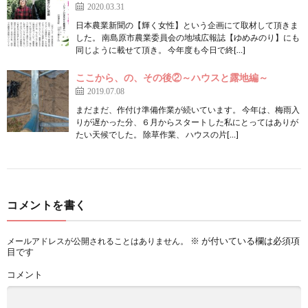
2020.03.31
日本農業新聞の【輝く女性】という企画にて取材して頂きま
した。 南島原市農業委員会の地域広報誌【ゆめみのり】にも
同じように載せて頂き。 今年度も今日で終[…]
ここから、の、その後②～ハウスと露地編～
2019.07.08
まだまだ、作付け準備作業が続いています。 今年は、梅雨入
りが遅かった分、６月からスタートした私にとってはありが
たい天候でした。 除草作業、 ハウスの片[…]
コメントを書く
※
が付いている欄は必須項
メールアドレスが公開されることはありません。
目です
コメント