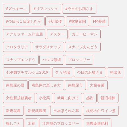
#ズッキーニ
#リフレッシュ
#今日のお猫さま
#今日も１日楽しむぞ
#初収穫
#家庭菜園
FM長崎
アグリファーム汁吉屋
アスター
カラーピーマン
クロタラリア
サラダスナップ
スナップえんどう
スナップエンドウ
ハウス修繕
ブロッコリー
七夕麺プチマルシェ2019
久々登場
今日のお猫さま
初出店
南島原の夏
南島原の楽しみ方
南島原市
大葉春菊
女性新規就農者
小松菜
就農に向けて
感謝
新旧相棒
新規就農
新規就農者
日本ほうれん草
枇杷の白ワイン煮
梅しごと
水菜
汁吉屋のブロッコリー
無農薬無肥料