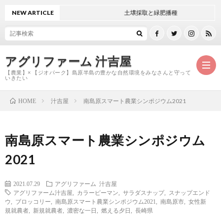
NEW ARTICLE
土壌採取と緑肥播種
アグリファーム 汁吉屋
【農業】× 【ジオパーク】島原半島の豊かな自然環境をみなさんと守って
いきたい
汁吉屋
南島原スマート農業シンポジウム2021
HOME
ホ
南島原スマート農業シンポジウム
ー
ご
2021
ム
紹
お
2021.07.29
アグリファーム
汁吉屋
アグリファーム汁吉屋
,
カラーピーマン
,
サラダスナップ
,
スナップエンド
介
問
ウ
,
ブロッコリー
,
南島原スマート農業シンポジウム2021
,
南島原市
,
女性新
規就農者
,
新規就農者
,
濃密な一日
,
燃える夕日
,
長崎県