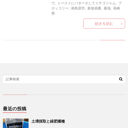
い
ウ
,
トーストにバターそしてイチゴジャム
,
ブ
ロッコリー
,
南島原市
,
新規就農
,
最強
,
長崎
県
合
続きを読む
わ
せ
最近の投稿
土壌採取と緑肥播種