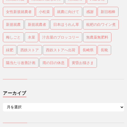
女性新規就農者
小松菜
就農に向けて
感謝
新旧相棒
新規就農
新規就農者
日本ほうれん草
枇杷の白ワイン煮
梅しごと
水菜
汁吉屋のブロッコリー
無農薬無肥料
緑肥
西鉄ストア
西鉄ストアへ出荷
長崎県
長靴
陽当たり改善計画
雨の日の休息
黄昏お猫さま
アーカイブ