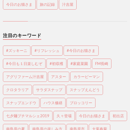
今日のお猫さま
旅の記録
汁吉屋
注目のキーワード
#ズッキーニ
#リフレッシュ
#今日のお猫さま
#今日も１日楽しむぞ
#初収穫
#家庭菜園
FM長崎
アグリファーム汁吉屋
アスター
カラーピーマン
クロタラリア
サラダスナップ
スナップえんどう
スナップエンドウ
ハウス修繕
ブロッコリー
七夕麺プチマルシェ2019
久々登場
今日のお猫さま
初出店
南島原の夏
南島原の楽しみ方
南島原市
大葉春菊