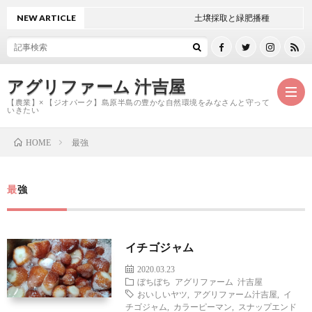
NEW ARTICLE
土壌採取と緑肥播種
アグリファーム 汁吉屋
【農業】× 【ジオパーク】島原半島の豊かな自然環境をみなさんと守って
いきたい
最強
HOME
ホ
最強
ー
ご
ム
紹
お
イチゴジャム
2020.03.23
介
問
ぼちぼち
アグリファーム
汁吉屋
おいしいヤツ
,
アグリファーム汁吉屋
,
イ
チゴジャム
,
カラーピーマン
,
スナップエンド