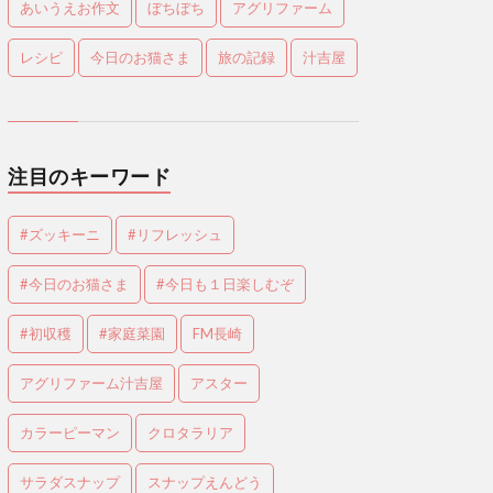
あいうえお作文
ぼちぼち
アグリファーム
レシピ
今日のお猫さま
旅の記録
汁吉屋
注目のキーワード
#ズッキーニ
#リフレッシュ
#今日のお猫さま
#今日も１日楽しむぞ
#初収穫
#家庭菜園
FM長崎
アグリファーム汁吉屋
アスター
カラーピーマン
クロタラリア
サラダスナップ
スナップえんどう