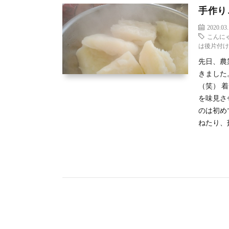
手作り
2020.03
こんに
は後片付
先日、農
きました
（笑） 
を味見さ
のは初め
ねたり、