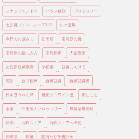
スナップエンドウ
ハウス修繕
ブロッコリー
七夕麺プチマルシェ2019
久々登場
今日のお猫さま
初出店
南島原の夏
南島原の楽しみ方
南島原市
大葉春菊
女性新規就農者
小松菜
就農に向けて
感謝
新旧相棒
新規就農
新規就農者
日本ほうれん草
枇杷の白ワイン煮
梅しごと
水菜
汁吉屋のブロッコリー
無農薬無肥料
緑肥
西鉄ストア
西鉄ストアへ出荷
長崎県
長靴
陽当たり改善計画