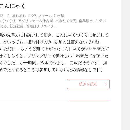
こんにゃく
.13
ぼちぼち
アグリファーム
汁吉屋
ゃくづくり
,
アグリファーム汁吉屋
,
出来たて最高
,
南島原市
,
手伝い
けのみ
,
新規就農
,
百姓はクリエイター
業の先輩方にお誘いして頂き、こんにゃくづくりに参加して
。といっても、後片付けのみ…参加とは言えないですね…
着いた時に、ちょうど茹で上がったこんにゃくが✨✨ 出来たて
せてもらうと、プリンプリンで美味しい！出来たてを頂いた
てでした。 小一時間、冷水で冷まし、 完成だそうです。 捏
茹でたりするところは参加していないため情報なしで […]
続きを読む