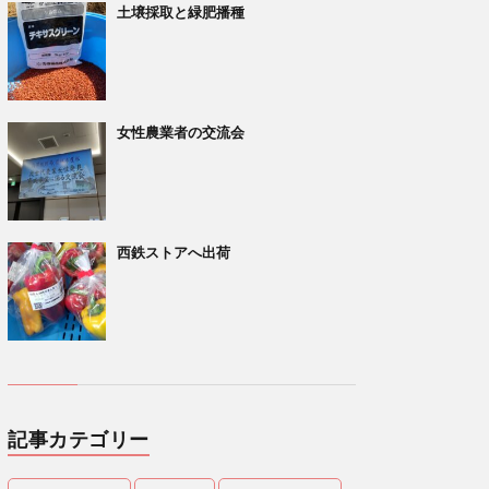
土壌採取と緑肥播種
女性農業者の交流会
西鉄ストアへ出荷
記事カテゴリー