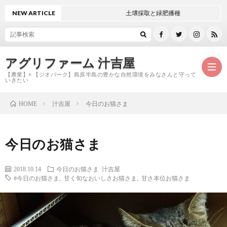
NEW ARTICLE
土壌採取と緑肥播種
アグリファーム 汁吉屋
【農業】× 【ジオパーク】島原半島の豊かな自然環境をみなさんと守って
いきたい
汁吉屋
今日のお猫さま
HOME
ホ
今日のお猫さま
ー
ご
2018.10.14
今日のお猫さま
汁吉屋
ム
紹
お
#今日のお猫さま
,
甘く旬なおいしさお猫さま
,
甘さ本位お猫さま
介
問