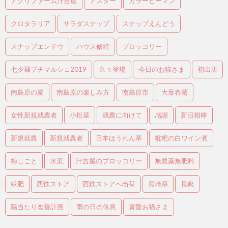
アグリファーム汁吉屋
アスター
カラーピーマン
クロタラリア
サラダスナップ
スナップえんどう
スナップエンドウ
ハウス修繕
ブロッコリー
七夕麺プチマルシェ2019
久々登場
今日のお猫さま
初出店
南島原の夏
南島原の楽しみ方
南島原市
大葉春菊
女性新規就農者
小松菜
就農に向けて
感謝
新旧相棒
新規就農
新規就農者
日本ほうれん草
枇杷の白ワイン煮
梅しごと
水菜
汁吉屋のブロッコリー
無農薬無肥料
緑肥
西鉄ストア
西鉄ストアへ出荷
長崎県
長靴
陽当たり改善計画
雨の日の休息
黄昏お猫さま