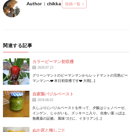
Author：chikka
投稿一覧
関連する記事
カラーピーマン初収穫
2020.07.23
グリーンマントのピーマンマンからレッドマントの完熟ピー
マンマンへ❤️ 本日初収穫です❤️ 大雨[…]
自家製バジルペースト
2018.06.02
久しぶりにバジルペーストを作って、夕飯はジェノベーゼ。
インゲン、じゃがいも、ズッキーニ入り。 虫食い葉っぱは、
無農薬の証拠。 風味づけに、イタリアン[…]
ぬか床と梅しごと