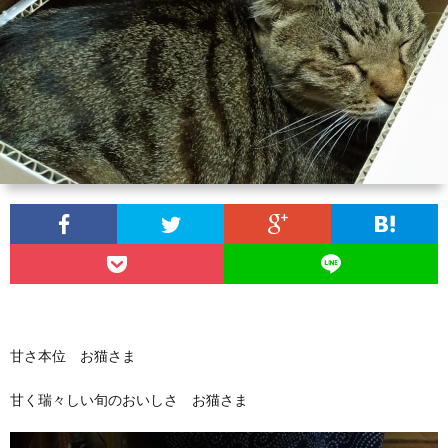
い
合
わ
せ
甘さ本位 お猫さま
甘く瑞々しい旬のおいしさ お猫さま