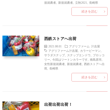
い
規就農者
,
新規就農者
,
立秋2021
,
長崎県
続きを読む
合
わ
西鉄ストアへ出荷
せ
2021.08.01
アグリファーム
汁吉屋
アグリファーム汁吉屋
,
カラーピーマン
,
サラダスナップ
,
スナップエンドウ
,
ブロッコ
リー
,
今回はツートンカラーです
,
南島原市
,
女性新規就農者
,
新規就農者
,
西鉄ストアへ出
荷
,
長崎県
続きを読む
出荷出荷出荷！