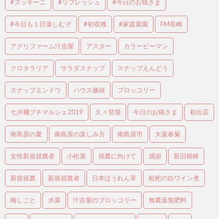
#ズッキーニ
#リフレッシュ
#今日のお猫さま
#今日も１日楽しむぞ
#初収穫
#家庭菜園
FM長崎
アグリファーム汁吉屋
アスター
カラーピーマン
クロタラリア
サラダスナップ
スナップえんどう
スナップエンドウ
ハウス修繕
ブロッコリー
七夕麺プチマルシェ2019
久々登場
今日のお猫さま
初出店
南島原の夏
南島原の楽しみ方
南島原市
大葉春菊
女性新規就農者
小松菜
就農に向けて
感謝
新旧相棒
新規就農
新規就農者
日本ほうれん草
枇杷の白ワイン煮
梅しごと
水菜
汁吉屋のブロッコリー
無農薬無肥料