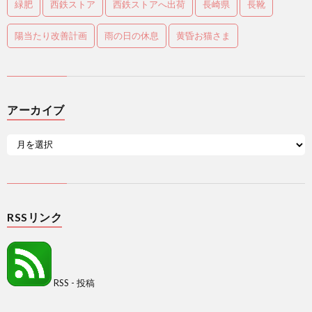
緑肥
西鉄ストア
西鉄ストアへ出荷
長崎県
長靴
陽当たり改善計画
雨の日の休息
黄昏お猫さま
アーカイブ
RSSリンク
RSS - 投稿