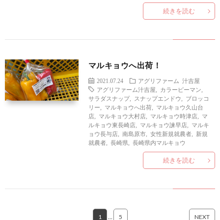
続きを読む
マルキョウへ出荷！
2021.07.24
アグリファーム
汁吉屋
アグリファーム汁吉屋
,
カラーピーマン
,
サラダスナップ
,
スナップエンドウ
,
ブロッコ
リー
,
マルキョウへ出荷
,
マルキョウ久山台
店
,
マルキョウ大村店
,
マルキョウ時津店
,
マ
ルキョウ東長崎店
,
マルキョウ諫早店
,
マルキ
ョウ長与店
,
南島原市
,
女性新規就農者
,
新規
就農者
,
長崎県
,
長崎県内マルキョウ
続きを読む
1
…
5
NEXT