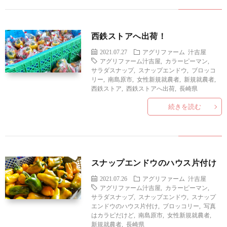
西鉄ストアへ出荷！
2021.07.27
アグリファーム
汁吉屋
アグリファーム汁吉屋
,
カラーピーマン
,
サラダスナップ
,
スナップエンドウ
,
ブロッコ
リー
,
南島原市
,
女性新規就農者
,
新規就農者
,
西鉄ストア
,
西鉄ストアへ出荷
,
長崎県
続きを読む
スナップエンドウのハウス片付け
2021.07.26
アグリファーム
汁吉屋
アグリファーム汁吉屋
,
カラーピーマン
,
サラダスナップ
,
スナップエンドウ
,
スナップ
エンドウのハウス片付け
,
ブロッコリー
,
写真
はカラピだけど
,
南島原市
,
女性新規就農者
,
新規就農者
,
長崎県