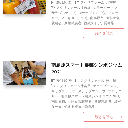
2021.07.31
アグリファーム
汁吉屋
アグリファーム汁吉屋
,
カラーピーマン
,
サラダスナップ
,
スナップエンドウ
,
ブロッコ
リー
,
マルキョウ
,
出荷
,
南島原市
,
女性新規
就農者
,
新規就農者
,
西鉄ストア
,
長崎県
続きを読む
南島原スマート農業シンポジウム
2021
2021.07.29
アグリファーム
汁吉屋
アグリファーム汁吉屋
,
カラーピーマン
,
サラダスナップ
,
スナップエンドウ
,
ブロッコ
リー
,
南島原スマート農業シンポジウム2021
,
南島原市
,
女性新規就農者
,
新規就農者
,
濃密
な一日
,
燃える夕日
,
長崎県
続きを読む