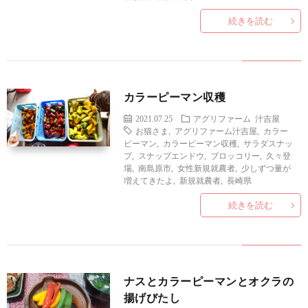
続きを読む
カラーピーマン収穫
2021.07.25
アグリファーム
汁吉屋
お猫さま
,
アグリファーム汁吉屋
,
カラー
ピーマン
,
カラーピーマン収穫
,
サラダスナッ
プ
,
スナップエンドウ
,
ブロッコリー
,
久々登
場
,
南島原市
,
女性新規就農者
,
少しずつ量が
増えてきたよ
,
新規就農者
,
長崎県
続きを読む
ナスとカラーピーマンとオクラの
揚げびたし